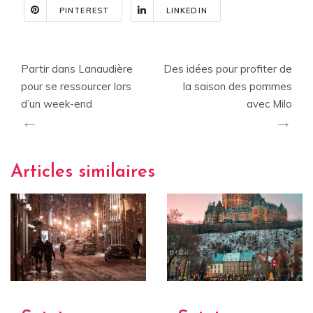
PINTEREST
LINKEDIN
Navigation
Partir dans Lanaudière
Des idées pour profiter de
de
pour se ressourcer lors
la saison des pommes
l'article
d’un week-end
avec Milo
Articles similaires