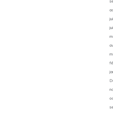
s
a
ju
ju
m
av
m
f
j
D
n
o
s