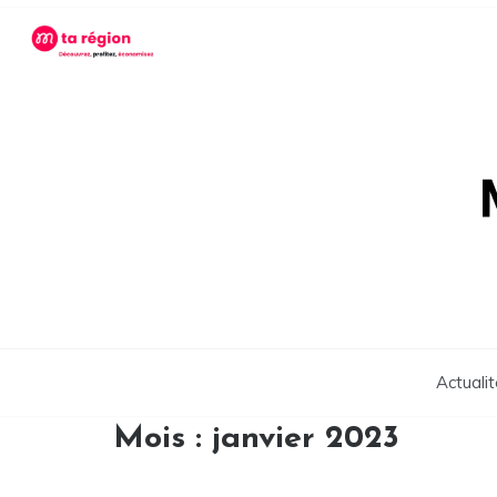
Skip
to
content
Actuali
Mois :
janvier 2023