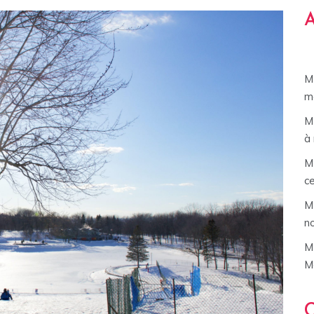
A
M 
mo
M 
à
M
c
M 
n
M
Ma
C