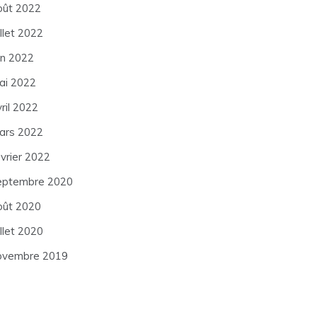
oût 2022
illet 2022
in 2022
ai 2022
ril 2022
ars 2022
évrier 2022
eptembre 2020
oût 2020
illet 2020
ovembre 2019