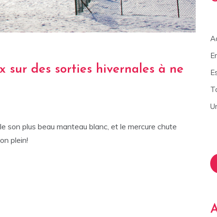
Ac
E
x sur des sorties hivernales à ne
E
T
U
le son plus beau manteau blanc, et le mercure chute
on plein!
A