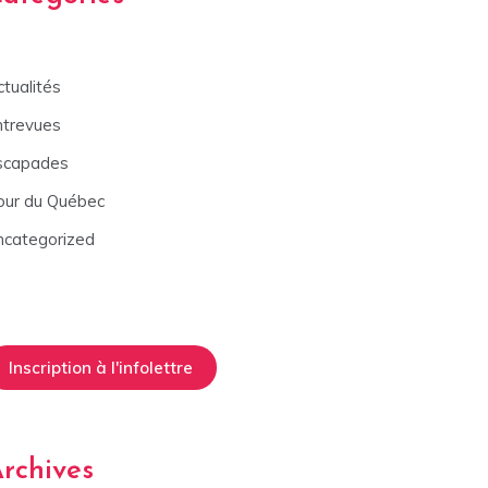
tualités
ntrevues
scapades
our du Québec
ncategorized
Inscription à l'infolettre
rchives