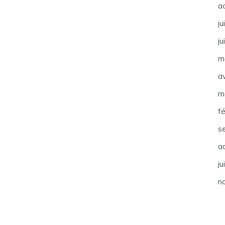
a
ju
ju
m
av
m
f
s
a
ju
n