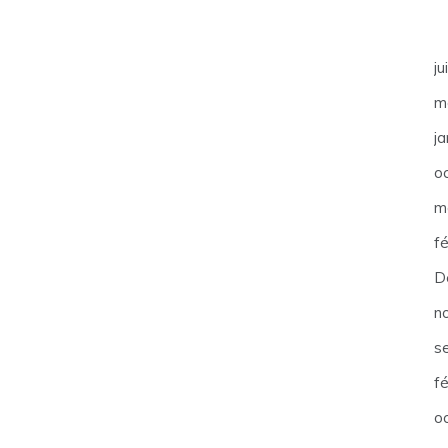
ju
m
j
o
m
f
D
n
s
f
o