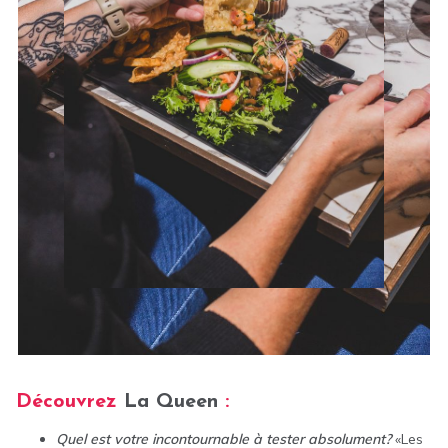
Découvrez
La Queen
:
Quel est votre incontournable à tester absolument?
«Les